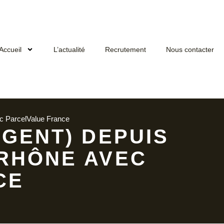
Accueil
L’actualité
Recrutement
Nous contacter
ec ParcelValue France
RGENT) DEPUIS
 RHÔNE AVEC
CE