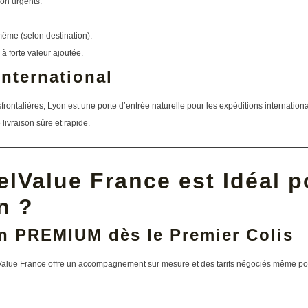
non urgents.
 même (selon destination).
 à forte valeur ajoutée.
International
rontalières, Lyon est une porte d’entrée naturelle pour les expéditions internation
 livraison sûre et rapide.
lValue France est Idéal p
n ?
n PREMIUM dès le Premier Colis
 Value France offre un accompagnement sur mesure et des tarifs négociés même pour