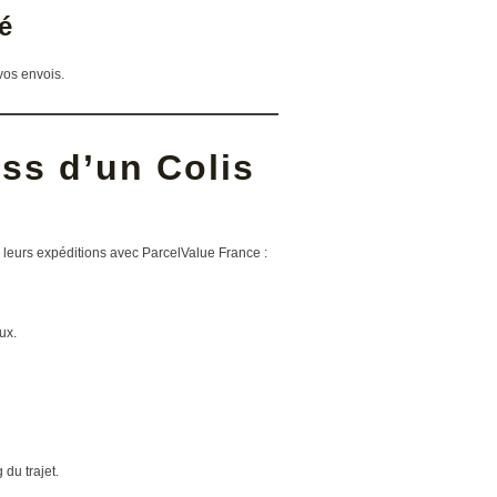
é
vos envois.
ss d’un Colis
é leurs expéditions avec ParcelValue France :
ux.
 du trajet.