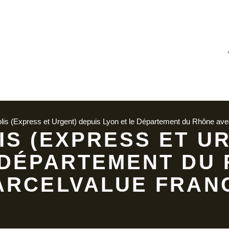
lis (Express et Urgent) depuis Lyon et le Département du Rhône av
IS (EXPRESS ET U
 DÉPARTEMENT DU
ARCELVALUE FRAN