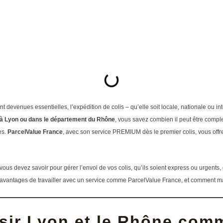
t devenues essentielles, l’expédition de colis – qu’elle soit locale, nationale ou i
à Lyon ou dans le département du Rhône
, vous savez combien il peut être complex
es.
ParcelValue France
, avec son service PREMIUM dès le premier colis, vous offre 
e vous devez savoir pour gérer l’envoi de vos colis, qu’ils soient express ou urgent
 avantages de travailler avec un service comme ParcelValue France, et comment maxi
sir Lyon et le Rhône com