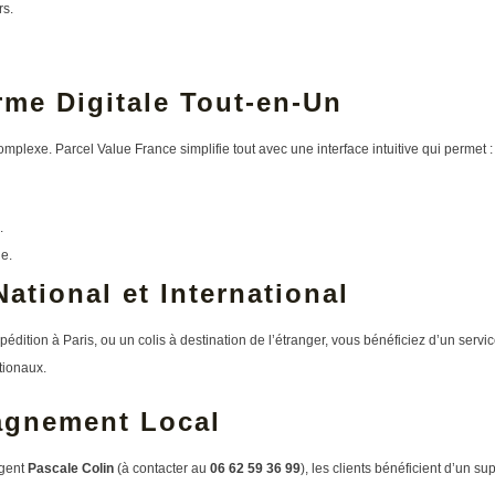
rs.
rme Digitale Tout-en-Un
mplexe. Parcel Value France simplifie tout avec une interface intuitive qui permet :
.
e.
ational et International
édition à Paris, ou un colis à destination de l’étranger, vous bénéficiez d’un servi
tionaux.
gnement Local
agent
Pascale Colin
(à contacter au
06 62 59 36 99
), les clients bénéficient d’un su