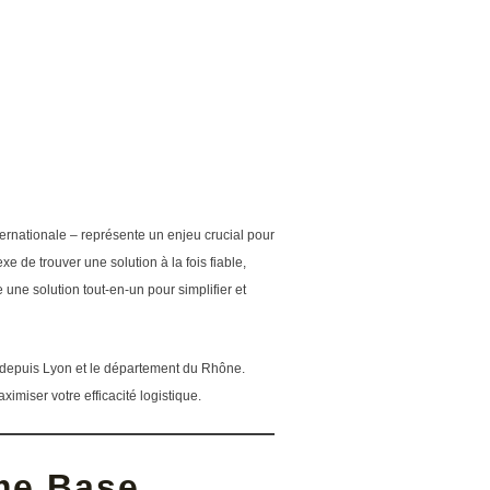
nternationale – représente un enjeu crucial pour
e de trouver une solution à la fois fiable,
une solution tout-en-un pour simplifier et
s, depuis Lyon et le département du Rhône.
miser votre efficacité logistique.
me Base