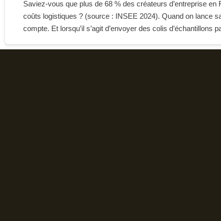
Saviez-vous que plus de 68 % des créateurs d’entreprise en F
coûts logistiques ? (source : INSEE 2024). Quand on lance s
compte. Et lorsqu’il s’agit d’envoyer des colis d’échantillons 