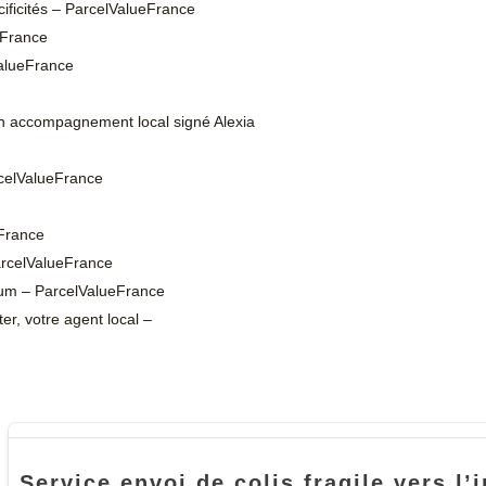
cificités – ParcelValueFrance
eFrance
ValueFrance
 un accompagnement local signé Alexia
arcelValueFrance
eFrance
ParcelValueFrance
mium – ParcelValueFrance
r, votre agent local –
Service envoi de colis fragile vers l’