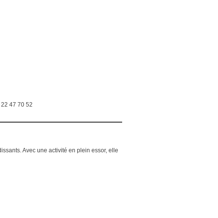
6 22 47 70 52
ssants. Avec une activité en plein essor, elle