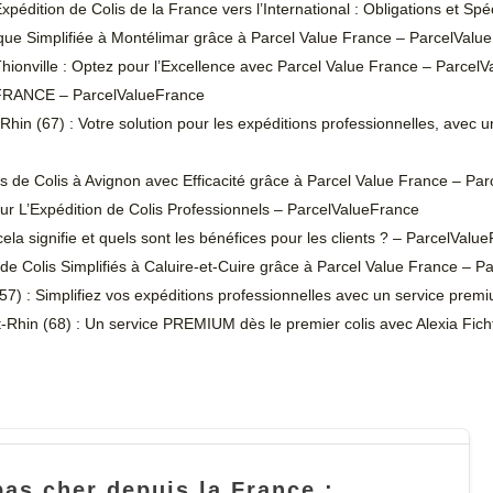
pédition de Colis de la France vers l’International : Obligations et Spé
tique Simplifiée à Montélimar grâce à Parcel Value France – ParcelValu
hionville : Optez pour l’Excellence avec Parcel Value France – Parcel
ANCE – ParcelValueFrance
Rhin (67) : Votre solution pour les expéditions professionnelles, avec
vois de Colis à Avignon avec Efficacité grâce à Parcel Value France – P
ur L’Expédition de Colis Professionnels – ParcelValueFrance
a signifie et quels sont les bénéfices pour les clients ? – ParcelValu
 de Colis Simplifiés à Caluire-et-Cuire grâce à Parcel Value France – 
57) : Simplifiez vos expéditions professionnelles avec un service pre
Rhin (68) : Un service PREMIUM dès le premier colis avec Alexia Fichte
pas cher depuis la France :