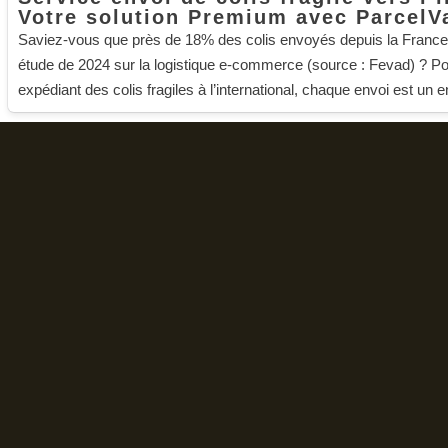
Votre solution Premium avec ParcelV
Saviez-vous que près de 18% des colis envoyés depuis la France s
étude de 2024 sur la logistique e-commerce (source : Fevad) ? Pou
expédiant des colis fragiles à l’international, chaque envoi est un en