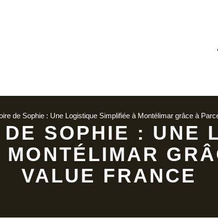
toire de Sophie : Une Logistique Simplifiée à Montélimar grâce à Parc
 DE SOPHIE : UNE
À MONTÉLIMAR GR
VALUE FRANCE