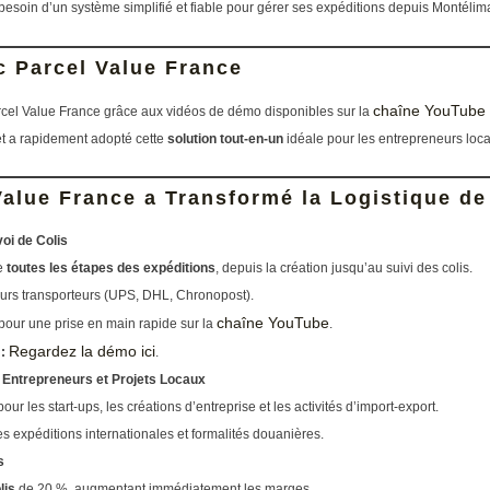
besoin d’un système simplifié et fiable pour gérer ses expéditions depuis Montélima
c Parcel Value France
chaîne YouTube 
rcel Value France grâce aux vidéos de démo disponibles sur la
et a rapidement adopté cette
solution tout-en-un
idéale pour les entrepreneurs loc
lue France a Transformé la Logistique de
oi de Colis
de
toutes les étapes des expéditions
, depuis la création jusqu’au suivi des colis.
eurs transporteurs (UPS, DHL, Chronopost).
chaîne YouTube
pour une prise en main rapide sur la
.
Regardez la démo ici
:
.
 Entrepreneurs et Projets Locaux
our les start-ups, les créations d’entreprise et les activités d’import-export.
expéditions internationales et formalités douanières.
s
lis
de 20 %, augmentant immédiatement les marges.