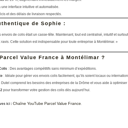
une interface intuitive et automatisée.
récis et des délais de livraison respectés.
thentique de Sophie :
nvois de colis était un casse-tête. Maintenant, tout est centralisé, intuitif et surtou
t ravis. Cette solution est indispensable pour toute entreprise à Montélimar. »
Parcel Value France à Montélimar ?
Colis
: Des avantages compétitifs sans minimum d’expéditions.
te
: Idéale pour gérer vos envois colis facilement, qu’ils soient locaux ou internatio
c Dutel comprend les besoins des entreprises de la Drôme et vous aide à optimiser v
52
pour transformer votre gestion des colis dès aujourd’hui.
Chaîne YouTube Parcel Value France
es ici :
.