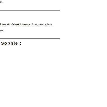
r.
Parcel Value France
. Intriguée, elle a
aux.
 Sophie :