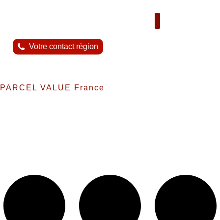
Nous contacter
Votre contact région
PARCEL VALUE France