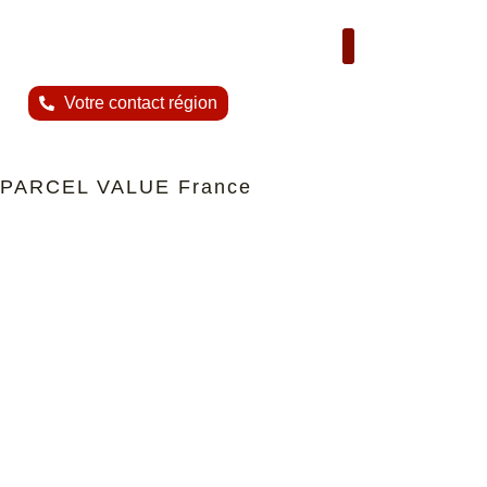
Nous contacter
Votre contact région
PARCEL VALUE France