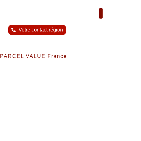
Nous contacter
Votre contact région
PARCEL VALUE France