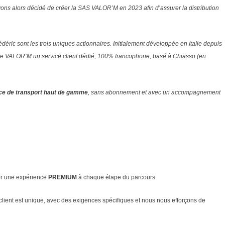
ns alors décidé de créer la SAS VALOR’M en 2023 afin d’assurer la distribution
édéric sont les trois uniques actionnaires.
Initialement développée en Italie depuis
n de VALOR’M un service client dédié, 100% francophone, basé à Chiasso (en
ce de transport haut de gamme
, sans abonnement et avec un accompagnement
éer une expérience
PREMIUM
à chaque étape du parcours.
lient est unique, avec des exigences spécifiques et nous nous efforçons de