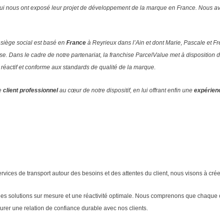
i nous ont exposé leur projet de développement de la marque en France. Nous avo
siège social est basé en
France
à Reyrieux dans l’Ain et dont Marie, Pascale et Fr
sse.
Dans le cadre de notre partenariat, la franchise ParcelValue met à dispositio
, réactif et conforme aux standards de qualité de la marque.
le
client professionnel
au cœur de notre dispositif, en lui offrant enfin une
expérien
services de transport autour des besoins et des attentes du client, nous visons à cr
des solutions sur mesure et une réactivité optimale. Nous comprenons que chaque c
aurer une relation de confiance durable avec nos clients.