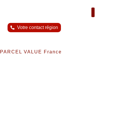
Nous contacter
Votre contact région
PARCEL VALUE France