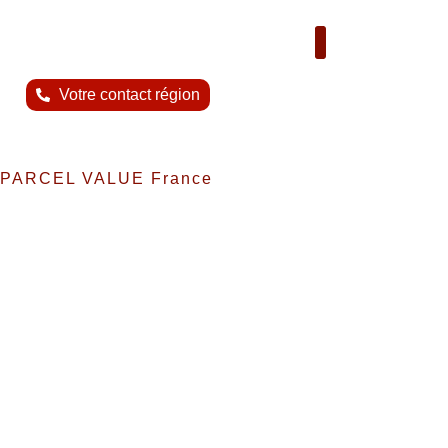
Nous contacter
Votre contact région
PARCEL VALUE France