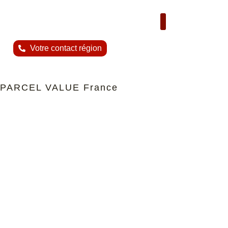
Nous contacter
Votre contact région
PARCEL VALUE France