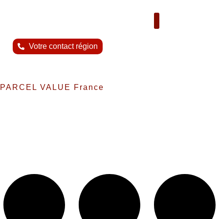
Nous contacter
Votre contact région
PARCEL VALUE France