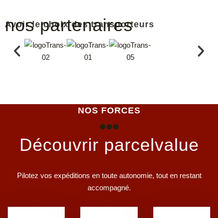
nos partenaires
Avoir le choix des transporteurs
NOS FORCES
Découvrir parcelvalue
Pilotez vos expéditions en toute autonomie, tout en restant
accompagné.