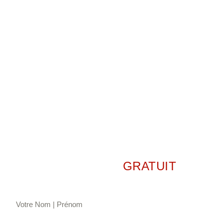
pros* en toute
simplicité sur
Strasbourg –
Bas-Rhin (67)
* Une solution d’expédition pensée pour les pros : sans
abonnement, avec un service sur-mesure
Demander un DEVIS
GRATUIT
Nous vous rappelons pour étudier votre besoin.....