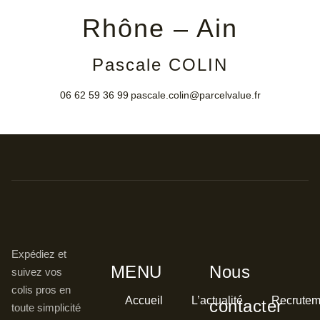
Rhône – Ain
Pascale COLIN
06 62 59 36 99
pascale.colin@parcelvalue.fr
Expédiez et
MENU
Nous
suivez vos
colis pros en
Accueil
L’actualité
Recrutem
contacter
toute simplicité