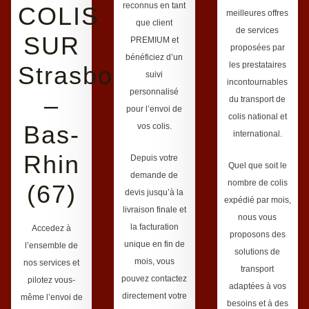
reconnus en tant
COLIS
meilleures offres
que client
de services
SUR
PREMIUM et
proposées par
bénéficiez d’un
les prestataires
Strasbourg
suivi
incontournables
personnalisé
–
du transport de
pour l’envoi de
colis national et
Bas-
vos colis.
international.
Rhin
Depuis votre
Quel que soit le
demande de
nombre de colis
(67)
devis jusqu’à la
expédié par mois,
livraison finale et
nous vous
la facturation
Accedez à
proposons des
unique en fin de
l’ensemble de
solutions de
mois, vous
nos services et
transport
pouvez contactez
pilotez vous-
adaptées à vos
directement votre
même l’envoi de
besoins et à des