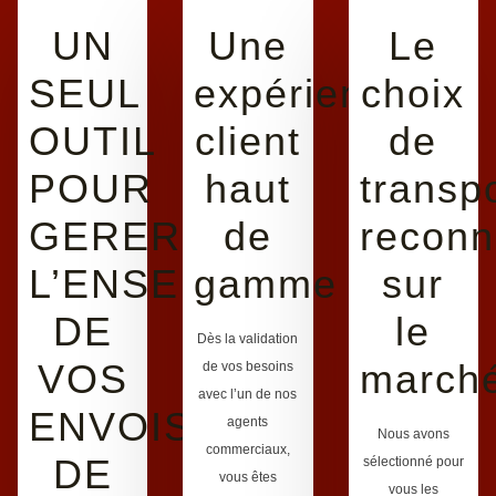
UN
Une
Le
SEUL
expérience
choix
OUTIL
client
de
POUR
haut
transp
GERER
de
reconn
L’ENSEMBLE
gamme
sur
DE
le
Dès la validation
VOS
march
de vos besoins
avec l’un de nos
ENVOIS
agents
Nous avons
commerciaux,
DE
sélectionné pour
vous êtes
vous les