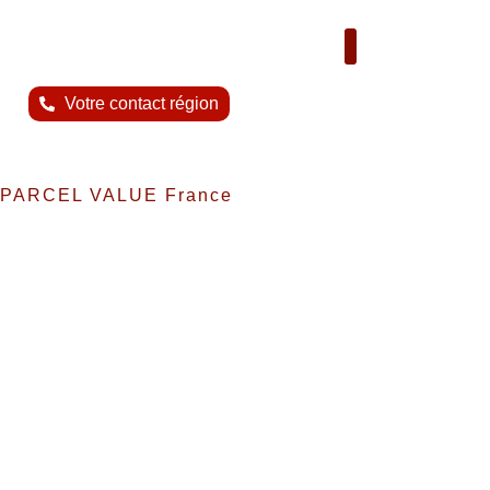
Nous contacter
Votre contact région
PARCEL VALUE France