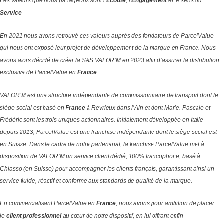
Les valeurs que nous partageons sont l’
Ecoute
, l’
Engagement
et le sens du
Service
.
En 2021 nous avons retrouvé ces valeurs auprès des fondateurs de ParcelValue
qui nous ont exposé leur projet de développement de la marque en France. Nous
avons alors décidé de créer la SAS VALOR’M en 2023 afin d’assurer la distribution
exclusive de ParcelValue en
France
.
VALOR’M est une structure indépendante de commissionnaire de transport dont le
siège social est basé en
France
à Reyrieux dans l’Ain et dont Marie, Pascale et
Frédéric sont les trois uniques actionnaires.
Initialement développée en Italie
depuis 2013, ParcelValue est une franchise indépendante dont le siège social est
en Suisse.
Dans le cadre de notre partenariat, la franchise ParcelValue met à
disposition de VALOR’M un service client dédié, 100% francophone, basé à
Chiasso (en Suisse) pour accompagner les clients français, garantissant ainsi un
service fluide, réactif et conforme aux standards de qualité de la marque.
En commercialisant ParcelValue en
France
, nous avons pour ambition de placer
le
client professionnel
au cœur de notre dispositif, en lui offrant enfin