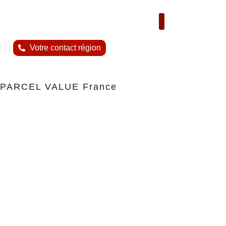
Nous contacter
Votre contact région
PARCEL VALUE France