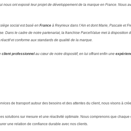
i nous ont exposé leur projet de développement de la marque en France. Nous avo
siège social est basé en
France
à Reyrieux dans l’Ain et dont Marie, Pascale et Fr
sse.
Dans le cadre de notre partenariat, la franchise ParcelValue met à dispositio
, réactif et conforme aux standards de qualité de la marque.
le
client professionnel
au cœur de notre dispositif, en lui offrant enfin une
expérien
services de transport autour des besoins et des attentes du client, nous visons à cr
des solutions sur mesure et une réactivité optimale. Nous comprenons que chaque c
aurer une relation de confiance durable avec nos clients.