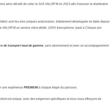
ns alors décidé de créer la SAS VALOR’M en 2023 afin d’assurer la distribution
édéric sont les trois uniques actionnaires.
Initialement développée en Italie depuis
n de VALOR’M un service client dédié, 100% francophone, basé à Chiasso (en
ce de transport haut de gamme
, sans abonnement et avec un accompagnement
éer une expérience
PREMIUM
à chaque étape du parcours.
lient est unique, avec des exigences spécifiques et nous nous efforçons de