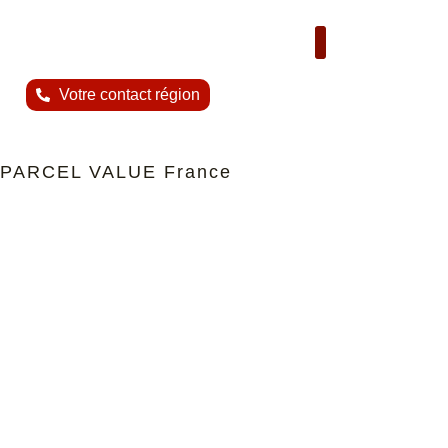
Nous contacter
Votre contact région
PARCEL VALUE France