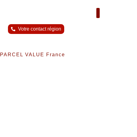
Nous contacter
Votre contact région
PARCEL VALUE France