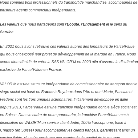
Nous sommes trois professionnels du transport de marchandise, accompagnés de
plusieurs agents commerciaux indépendants.
Les valeurs que nous partageons sont l’
Ecoute
, l’
Engagement
et le sens du
Service
.
En 2021 nous avons retrouvé ces valeurs auprès des fondateurs de ParcelValue
qui nous ont exposé leur projet de développement de la marque en France. Nous
avons alors décidé de créer la SAS VALOR’M en 2023 afin d’assurer la distribution
exclusive de ParcelValue en
France
.
VALOR’M est une structure indépendante de commissionnaire de transport dont le
siège social est basé en
France
à Reyrieux dans l’Ain et dont Marie, Pascale et
Frédéric sont les trois uniques actionnaires.
Initialement développée en Italie
depuis 2013, ParcelValue est une franchise indépendante dont le siège social est
en Suisse.
Dans le cadre de notre partenariat, la franchise ParcelValue met à
disposition de VALOR’M un service client dédié, 100% francophone, basé à
Chiasso (en Suisse) pour accompagner les clients français, garantissant ainsi un
service fluide, réactif et conforme aux standards de qualité de la marque.