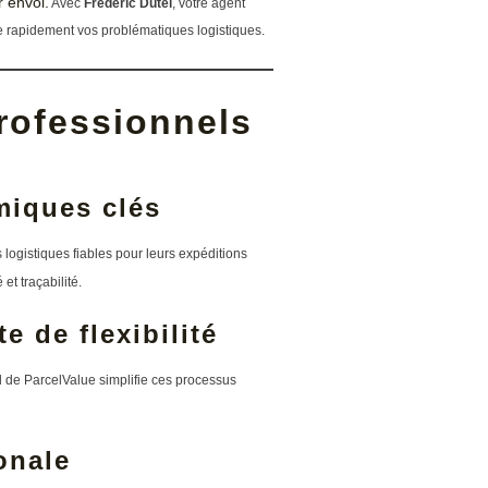
 envoi.
Avec
Frédéric Dutel
, votre agent
 rapidement vos problématiques logistiques.
rofessionnels
miques clés
 logistiques fiables pour leurs expéditions
et traçabilité.
e de flexibilité
l de ParcelValue simplifie ces processus
onale