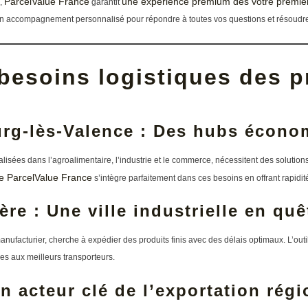
ParcelValue France
une expérience premium dès votre premier
é,
garantit
un accompagnement personnalisé pour répondre à toutes vos questions et résoudre
besoins logistiques des p
urg-lès-Valence : Des hubs écono
lisées dans l’agroalimentaire, l’industrie et le commerce, nécessitent des solutions
l de ParcelValue France
s’intègre parfaitement dans ces besoins en offrant rapidité 
re : Une ville industrielle en quêt
ufacturier, cherche à expédier des produits finis avec des délais optimaux. L’outi
es aux meilleurs transporteurs.
n acteur clé de l’exportation régi