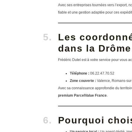
Avec ses entreprises tournées vers l’export, n
fiable et une gestion adaptée pour ces expédit
Les coordonnée
dans la Drôme
Frédéric Dutel est à votre service pour vous 
Téléphone :
06.22.47.70.52
Zone couverte :
Valence, Romans-sur-I
Avec sa connaissance approfondie du territoire
premium ParcelValue France
.
Pourquoi choi
Un service local :
Un agent dédié, impl