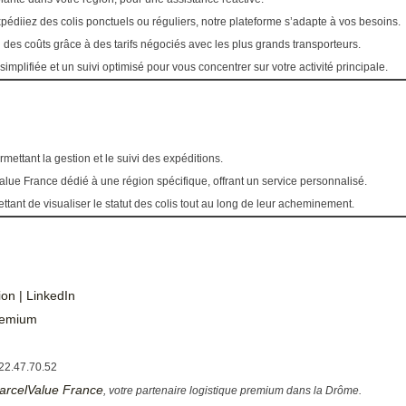
édiiez des colis ponctuels ou réguliers, notre plateforme s’adapte à vos besoins.
des coûts grâce à des tarifs négociés avec les plus grands transporteurs.
implifiée et un suivi optimisé pour vous concentrer sur votre activité principale.
ettant la gestion et le suivi des expéditions.
ue France dédié à une région spécifique, offrant un service personnalisé.
tant de visualiser le statut des colis tout au long de leur acheminement.
on | LinkedIn
Premium
22.47.70.52
arcelValue France
, votre partenaire logistique premium dans la Drôme.