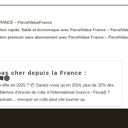
ANCE – ParcelValueFrance
olution rapide, fiable et économique avec ParcelValue France – ParcelV
solution premium sans abonnement avec ParcelValue France – ParcelVal
pas cher depuis la France :
🚚🌐
se-tête en 2025 ? 📦 Saviez-vous qu’en 2024, plus de 32% des
blèmes d’envois de colis à l’international (source : Fevad) ?
 humain… envoyer un colis peut vite tourner au